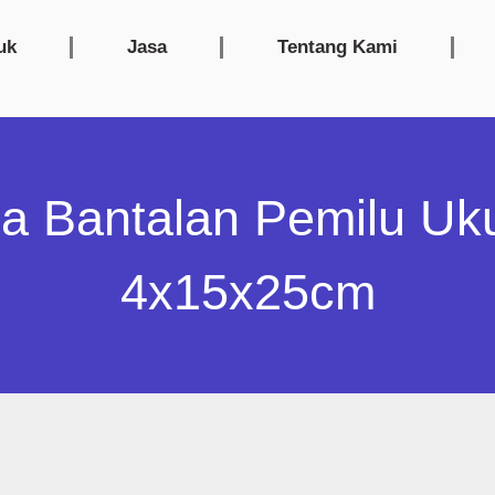
uk
Jasa
Tentang Kami
a Bantalan Pemilu Uk
4x15x25cm