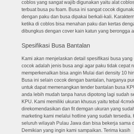
coblos yang sangat wajib digunakan yaitu alat coblos
terbuat busa pu foam. Busa ini sangat cocok digun
dengan paku dan busa dipakai berkali-kali. Karaktern
ketika di coblos bisa menahan paku dan kertas deng
dibungkus dengan cover kain katun yang berongga ag
Spesifikasi Busa Bantalan
Kami akan menjelaskan detail spesifikasi busa yang
cocok adalah jenis busa angi agar paku tidak cepat 
memperkenalkan bisa angin Mulai dari density 10 hi
Busa ini selain cocok dengan bantalan, harganya p
untuk dapat memenangkan tender bantalan busa KP
anda lebih mudah tanpa harus dipotong lagi sudah s
KPU. Kami memiliki ukuran khusus yaitu tebal 4cm
direkomendasikan dan fit demgan ukuran yang sudah 
marketing kami melalui hotline yang sudah tersedia
seluruh wilayah Pulau Jawa dan bisa bekerja sama d
Demikian yang ingin kami sampaikan. Terima kasih