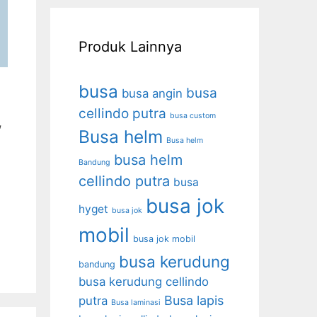
Produk Lainnya
busa
busa
busa angin
cellindo putra
busa custom
,
Busa helm
Busa helm
busa helm
Bandung
cellindo putra
busa
busa jok
hyget
busa jok
mobil
busa jok mobil
busa kerudung
bandung
busa kerudung cellindo
Busa lapis
putra
Busa laminasi