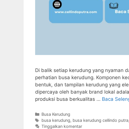
Di balik setiap kerudung yang nyaman da
perhatian busa kerudung. Komponen kec
bentuk, dan tampilan kerudung yang ele
dipercaya oleh banyak brand lokal adal
produksi busa berkualitas …
Baca Selen
Kategori
Busa Kerudung
Tag
busa kerudung
,
busa kerudung cellindo putra
Tinggalkan komentar