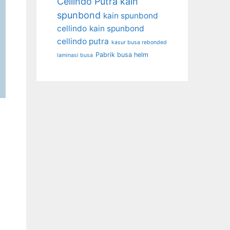
Cellindo Putra
kain
spunbond
kain spunbond
cellindo
kain spunbond
cellindo putra
kasur busa rebonded
Pabrik busa helm
laminasi busa