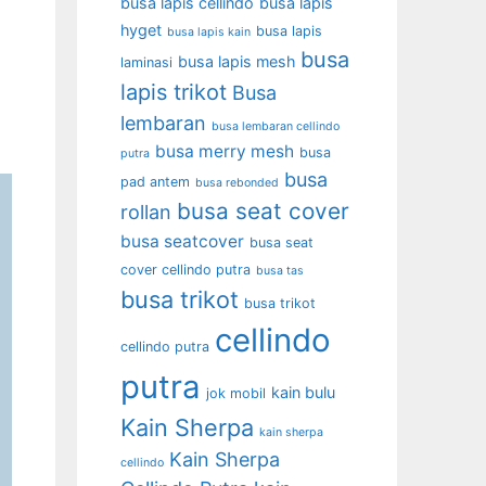
busa lapis cellindo
busa lapis
hyget
busa lapis
busa lapis kain
busa
busa lapis mesh
laminasi
lapis trikot
Busa
lembaran
busa lembaran cellindo
busa merry mesh
busa
putra
busa
pad antem
busa rebonded
busa seat cover
rollan
busa seatcover
busa seat
cover cellindo putra
busa tas
busa trikot
busa trikot
cellindo
cellindo putra
putra
kain bulu
jok mobil
Kain Sherpa
kain sherpa
Kain Sherpa
cellindo