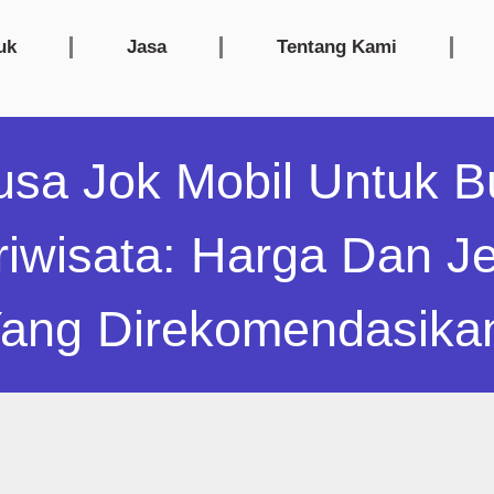
uk
Jasa
Tentang Kami
usa Jok Mobil Untuk B
riwisata: Harga Dan Je
ang Direkomendasik