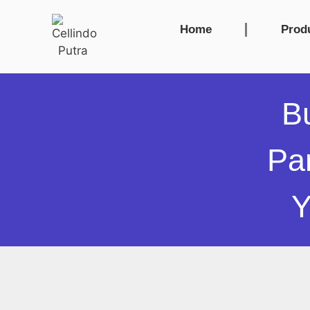
Home
Prod
B
Pa
Y