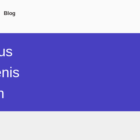
Blog
us
nis
an