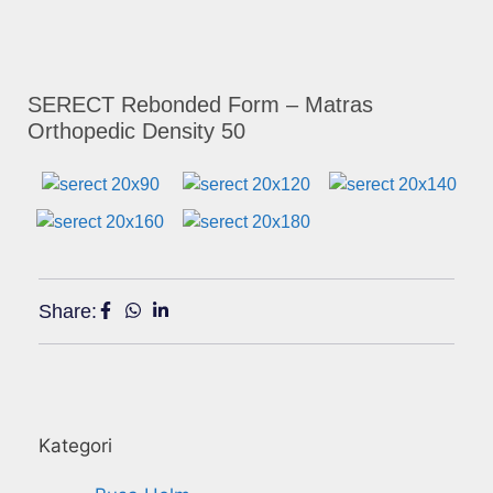
SERECT Rebonded Form – Matras
Orthopedic Density 50
Share:
Kategori