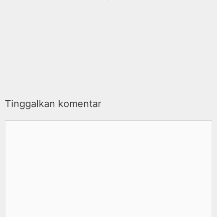
Tinggalkan komentar