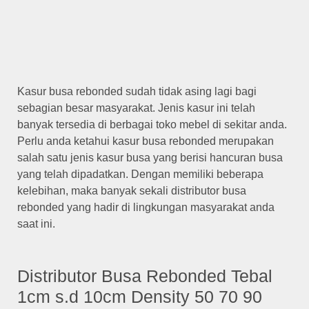
Kasur busa rebonded sudah tidak asing lagi bagi
sebagian besar masyarakat. Jenis kasur ini telah
banyak tersedia di berbagai toko mebel di sekitar anda.
Perlu anda ketahui kasur busa rebonded merupakan
salah satu jenis kasur busa yang berisi hancuran busa
yang telah dipadatkan. Dengan memiliki beberapa
kelebihan, maka banyak sekali distributor busa
rebonded yang hadir di lingkungan masyarakat anda
saat ini.
Distributor Busa Rebonded Tebal
1cm s.d 10cm Density 50 70 90