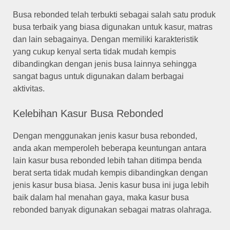
Busa rebonded telah terbukti sebagai salah satu produk
busa terbaik yang biasa digunakan untuk kasur, matras
dan lain sebagainya. Dengan memiliki karakteristik
yang cukup kenyal serta tidak mudah kempis
dibandingkan dengan jenis busa lainnya sehingga
sangat bagus untuk digunakan dalam berbagai
aktivitas.
Kelebihan Kasur Busa Rebonded
Dengan menggunakan jenis kasur busa rebonded,
anda akan memperoleh beberapa keuntungan antara
lain kasur busa rebonded lebih tahan ditimpa benda
berat serta tidak mudah kempis dibandingkan dengan
jenis kasur busa biasa. Jenis kasur busa ini juga lebih
baik dalam hal menahan gaya, maka kasur busa
rebonded banyak digunakan sebagai matras olahraga.