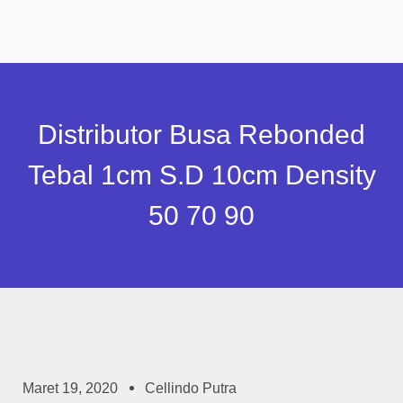
Distributor Busa Rebonded
Tebal 1cm S.d 10cm Density
50 70 90
Maret 19, 2020
Cellindo Putra