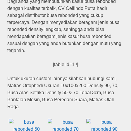
Bagi anda yang membutuhkan kasur busa rebonded
dengan kualitas terbaik, CV Cellindo Putra hadir
sebagai distributor busa rebonded yang cukup
terpercaya. Dengan menyediakan beragam jenis busa
rebonded density lengkap, sehingga anda bisa
mendapatkan beragam jenis kasur busa rebonded
sesuai dengan yang anda butuhkan dengan mutu yang
terjamin.
[table id=1 /]
Untuk ukuran custom lainnya silahkan hubungi kami,
Matras Ortophedi Ukuran 10x100x200 Density 90, 70,
Busa Alas Setrika Density 50 & 70 Tebal 3cm, Busa
Bantalan Mesin, Busa Peredam Suara, Matras Olah
Raga