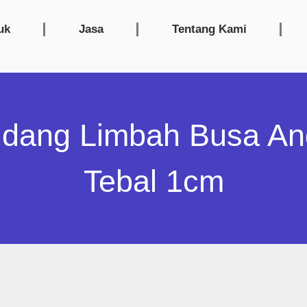
uk
Jasa
Tentang Kami
dang Limbah Busa An
Tebal 1cm