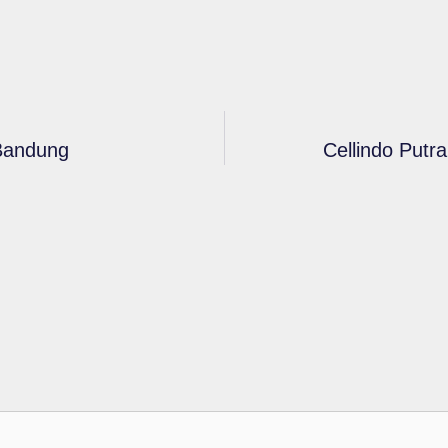
 Bandung
Cellindo Putr