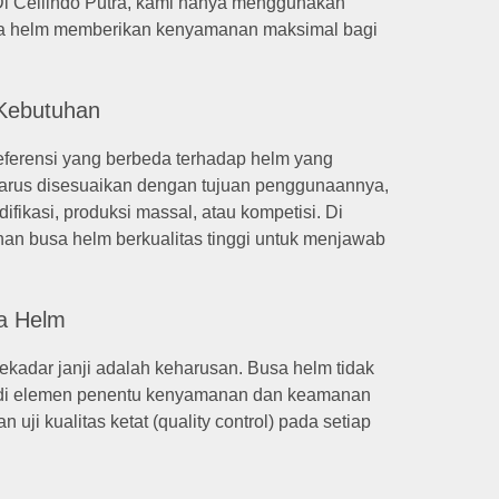
Di Cellindo Putra, kami hanya menggunakan
busa helm memberikan kenyamanan maksimal bagi
 Kebutuhan
eferensi yang berbeda terhadap helm yang
harus disesuaikan dengan tujuan penggunaannya,
fikasi, produksi massal, atau kompetisi. Di
han busa helm berkualitas tinggi untuk menjawab
sa Helm
sekadar janji adalah keharusan. Busa helm tidak
njadi elemen penentu kenyamanan dan keamanan
uji kualitas ketat (quality control) pada setiap