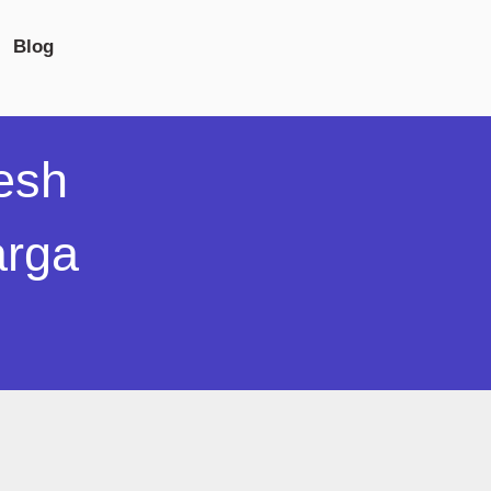
Blog
esh
arga