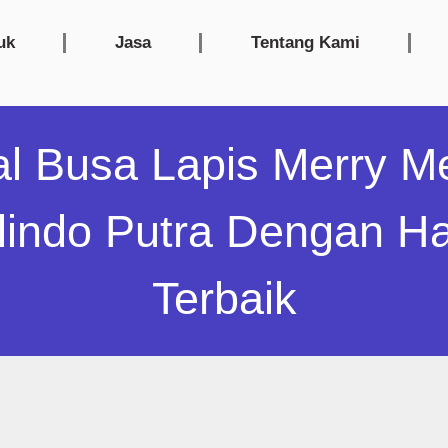
uk
Jasa
Tentang Kami
al Busa Lapis Merry M
lindo Putra Dengan H
Terbaik