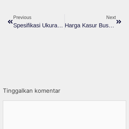
Previous
Next
Spesifikasi Ukuran Busa Lembaran D14
Harga Kasur Busa Extra Bed Ukuran Single Double Untuk Hotel
Tinggalkan komentar