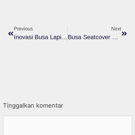
Previous
Next
Inovasi Busa Lapis Cellindo Putra Dalam Mendukung Kebutuhan Pasar
Busa Seatcover Cellindo Putra: Solusi Nyaman Dan Tahan Lama
Tinggalkan komentar