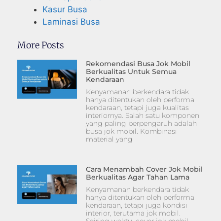
Kasur Busa
Laminasi Busa
More Posts
Rekomendasi Busa Jok Mobil
Berkualitas Untuk Semua
Kendaraan
Kenyamanan berkendara tidak
hanya ditentukan oleh performa
kendaraan, tetapi juga kualitas
interiornya. Salah satu komponen
yang paling berpengaruh adalah
busa jok mobil. Kombinasi
material yang
Cara Menambah Cover Jok Mobil
Berkualitas Agar Tahan Lama
Kenyamanan berkendara tidak
hanya ditentukan oleh performa
kendaraan, tetapi juga kondisi
interior, terutama jok mobil.
Seiring waktu, cover jok mobil