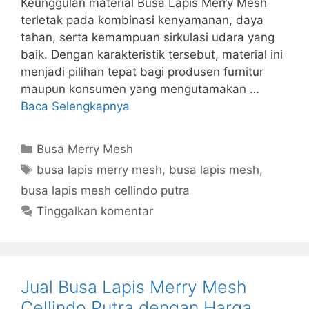
Keunggulan material Busa Lapis Merry Mesh
terletak pada kombinasi kenyamanan, daya
tahan, serta kemampuan sirkulasi udara yang
baik. Dengan karakteristik tersebut, material ini
menjadi pilihan tepat bagi produsen furnitur
maupun konsumen yang mengutamakan …
Baca Selengkapnya
Kategori
Busa Merry Mesh
Tag
busa lapis merry mesh
,
busa lapis mesh
,
busa lapis mesh cellindo putra
Tinggalkan komentar
Jual Busa Lapis Merry Mesh
Cellindo Putra dengan Harga