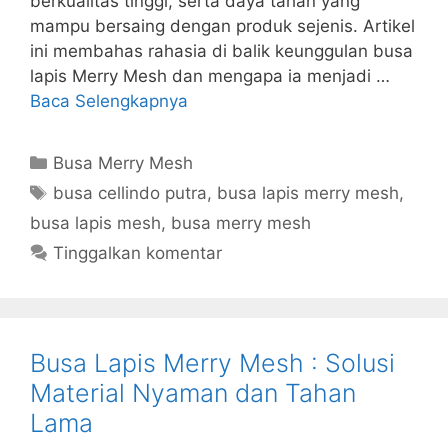
berkualitas tinggi, serta daya tahan yang
mampu bersaing dengan produk sejenis. Artikel
ini membahas rahasia di balik keunggulan busa
lapis Merry Mesh dan mengapa ia menjadi …
Baca Selengkapnya
Kategori
Busa Merry Mesh
Tag
busa cellindo putra
,
busa lapis merry mesh
,
busa lapis mesh
,
busa merry mesh
Tinggalkan komentar
Busa Lapis Merry Mesh : Solusi
Material Nyaman dan Tahan
Lama