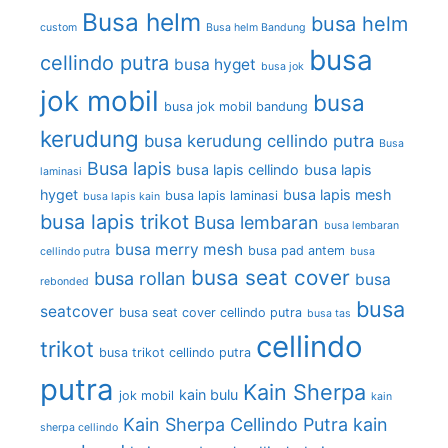
Busa helm
busa helm
custom
Busa helm Bandung
busa
cellindo putra
busa hyget
busa jok
jok mobil
busa
busa jok mobil bandung
kerudung
busa kerudung cellindo putra
Busa
Busa lapis
busa lapis cellindo
busa lapis
laminasi
hyget
busa lapis mesh
busa lapis laminasi
busa lapis kain
busa lapis trikot
Busa lembaran
busa lembaran
busa merry mesh
busa pad antem
cellindo putra
busa
busa seat cover
busa rollan
busa
rebonded
busa
seatcover
busa seat cover cellindo putra
busa tas
cellindo
trikot
busa trikot cellindo putra
putra
Kain Sherpa
kain bulu
jok mobil
kain
Kain Sherpa Cellindo Putra
kain
sherpa cellindo