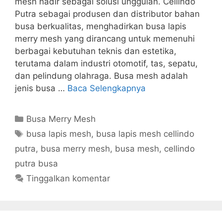
mesh hadir sebagai solusi unggulan. Cellindo
Putra sebagai produsen dan distributor bahan
busa berkualitas, menghadirkan busa lapis
merry mesh yang dirancang untuk memenuhi
berbagai kebutuhan teknis dan estetika,
terutama dalam industri otomotif, tas, sepatu,
dan pelindung olahraga. Busa mesh adalah
jenis busa …
Baca Selengkapnya
Kategori
Busa Merry Mesh
Tag
busa lapis mesh
,
busa lapis mesh cellindo
putra
,
busa merry mesh
,
busa mesh
,
cellindo
putra busa
Tinggalkan komentar