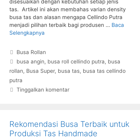
disesuaikan dengan kebutuhan setiap jenis
tas. Artikel ini akan membahas varian density
busa tas dan alasan mengapa Cellindo Putra
menjadi pilihan terbaik bagi produsen …
Baca
Selengkapnya
Kategori
Busa Rollan
Tag
busa angin
,
busa roll cellindo putra
,
busa
rollan
,
Busa Super
,
busa tas
,
busa tas cellindo
putra
Tinggalkan komentar
Rekomendasi Busa Terbaik untuk
Produksi Tas Handmade