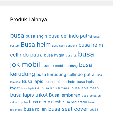
Produk Lainnya
busa
busa cellindo putra
busa angin
busa
Busa helm
busa helm
custom
Busa helm Bandung
busa
cellindo putra
busa hyget
busa jok
jok mobil
busa
busa jok mobil bandung
kerudung
busa kerudung cellindo putra
Busa
Busa lapis
busa lapis cellindo
busa lapis
laminasi
hyget
busa lapis mesh
busa lapis laminasi
busa lapis kain
busa lapis trikot
Busa lembaran
busa lembaran
busa merry mesh
busa pad antem
cellindo putra
busa
busa seat cover
busa rollan
busa
rebonded