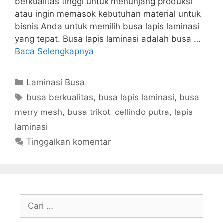
berkualitas tinggi untuk menunjang produksi
atau ingin memasok kebutuhan material untuk
bisnis Anda untuk memilih busa lapis laminasi
yang tepat. Busa lapis laminasi adalah busa …
Baca Selengkapnya
Kategori
Laminasi Busa
Tag
busa berkualitas
,
busa lapis laminasi
,
busa
merry mesh
,
busa trikot
,
cellindo putra
,
lapis
laminasi
Tinggalkan komentar
Cari
untuk: