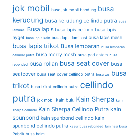
jok mobil
busa
busa jok mobil bandung
kerudung
busa kerudung cellindo putra
Busa
Busa lapis
busa lapis cellindo
busa lapis
laminasi
hyget
busa lapis mesh
busa lapis laminasi
busa lapis kain
busa lapis trikot
Busa lembaran
busa lembaran
busa merry mesh
busa pad antem
cellindo putra
busa
busa seat cover
busa rollan
busa
rebonded
busa
seatcover
busa seat cover cellindo putra
busa tas
cellindo
trikot
busa trikot cellindo putra
putra
Kain Sherpa
kain bulu
jok mobil
kain
Kain Sherpa Cellindo Putra
kain
sherpa cellindo
spunbond
kain spunbond cellindo
kain
spunbond cellindo putra
kasur busa rebonded
laminasi busa
Pabrik busa helm