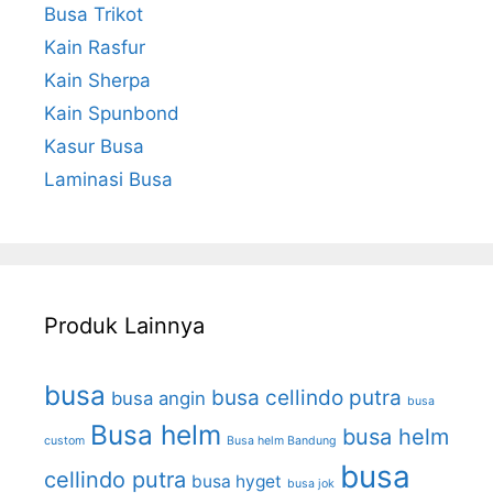
Busa Trikot
Kain Rasfur
Kain Sherpa
Kain Spunbond
Kasur Busa
Laminasi Busa
Produk Lainnya
busa
busa cellindo putra
busa angin
busa
Busa helm
busa helm
custom
Busa helm Bandung
busa
cellindo putra
busa hyget
busa jok