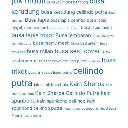
jok mobil
busa
busa jok mobil bandung
kerudung
busa kerudung cellindo putra
Busa
Busa lapis
busa lapis cellindo
busa lapis
laminasi
hyget
busa lapis mesh
busa lapis laminasi
busa lapis kain
busa lapis trikot
Busa lembaran
busa lembaran
busa merry mesh
busa pad antem
cellindo putra
busa
busa seat cover
busa rollan
busa
rebonded
busa
seatcover
busa seat cover cellindo putra
busa tas
cellindo
trikot
busa trikot cellindo putra
putra
Kain Sherpa
kain bulu
jok mobil
kain
Kain Sherpa Cellindo Putra
kain
sherpa cellindo
spunbond
kain spunbond cellindo
kain
spunbond cellindo putra
kasur busa rebonded
laminasi busa
Pabrik busa helm