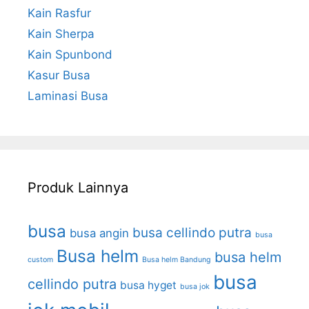
Kain Rasfur
Kain Sherpa
Kain Spunbond
Kasur Busa
Laminasi Busa
Produk Lainnya
busa
busa cellindo putra
busa angin
busa
Busa helm
busa helm
custom
Busa helm Bandung
busa
cellindo putra
busa hyget
busa jok