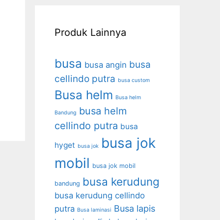
Produk Lainnya
busa
busa
busa angin
cellindo putra
busa custom
Busa helm
Busa helm
busa helm
Bandung
cellindo putra
busa
busa jok
hyget
busa jok
mobil
busa jok mobil
busa kerudung
bandung
busa kerudung cellindo
Busa lapis
putra
Busa laminasi