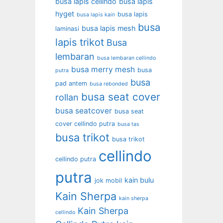
busa lapis cellindo
busa lapis
hyget
busa lapis
busa lapis kain
busa
busa lapis mesh
laminasi
lapis trikot
Busa
lembaran
busa lembaran cellindo
busa merry mesh
busa
putra
busa
pad antem
busa rebonded
busa seat cover
rollan
busa seatcover
busa seat
cover cellindo putra
busa tas
busa trikot
busa trikot
cellindo
cellindo putra
putra
kain bulu
jok mobil
Kain Sherpa
kain sherpa
Kain Sherpa
cellindo