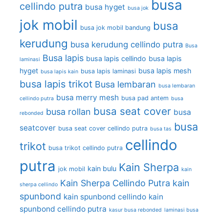
busa
cellindo putra
busa hyget
busa jok
jok mobil
busa
busa jok mobil bandung
kerudung
busa kerudung cellindo putra
Busa
Busa lapis
busa lapis cellindo
busa lapis
laminasi
hyget
busa lapis mesh
busa lapis laminasi
busa lapis kain
busa lapis trikot
Busa lembaran
busa lembaran
busa merry mesh
busa pad antem
cellindo putra
busa
busa seat cover
busa rollan
busa
rebonded
busa
seatcover
busa seat cover cellindo putra
busa tas
cellindo
trikot
busa trikot cellindo putra
putra
Kain Sherpa
kain bulu
jok mobil
kain
Kain Sherpa Cellindo Putra
kain
sherpa cellindo
spunbond
kain spunbond cellindo
kain
spunbond cellindo putra
kasur busa rebonded
laminasi busa