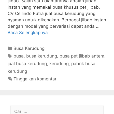
jilbab. Salah satu diantaranya adalah jilbab
instan yang memakai busa khusus pet jilbab.
CV Cellindo Putra jual busa kerudung yang
nyaman untuk dikenakan. Berbagai jilbab instan
dengan model yang bervariasi dapat anda …
Baca Selengkapnya
Kategori
Busa Kerudung
Tag
busa
,
busa kerudung
,
busa pet jilbab antem
,
jual busa kerudung
,
kerudung
,
pabrik busa
kerudung
Tinggalkan komentar
Cari