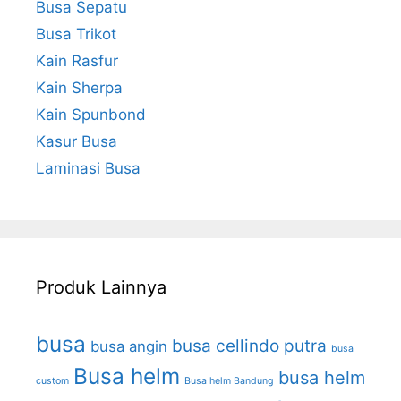
Busa Sepatu
Busa Trikot
Kain Rasfur
Kain Sherpa
Kain Spunbond
Kasur Busa
Laminasi Busa
Produk Lainnya
busa
busa cellindo putra
busa angin
busa
Busa helm
busa helm
custom
Busa helm Bandung