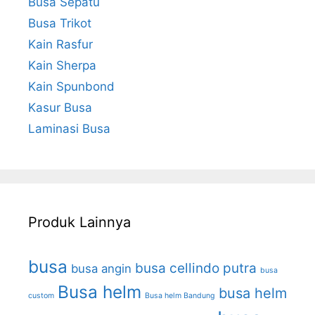
Busa Sepatu
Busa Trikot
Kain Rasfur
Kain Sherpa
Kain Spunbond
Kasur Busa
Laminasi Busa
Produk Lainnya
busa
busa cellindo putra
busa angin
busa
Busa helm
busa helm
custom
Busa helm Bandung