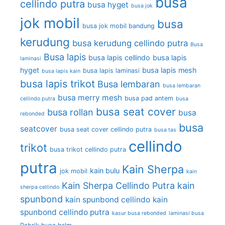
busa
cellindo putra
busa hyget
busa jok
jok mobil
busa
busa jok mobil bandung
kerudung
busa kerudung cellindo putra
Busa
Busa lapis
busa lapis cellindo
busa lapis
laminasi
hyget
busa lapis mesh
busa lapis laminasi
busa lapis kain
busa lapis trikot
Busa lembaran
busa lembaran
busa merry mesh
busa pad antem
cellindo putra
busa
busa seat cover
busa rollan
busa
rebonded
busa
seatcover
busa seat cover cellindo putra
busa tas
cellindo
trikot
busa trikot cellindo putra
putra
Kain Sherpa
kain bulu
jok mobil
kain
Kain Sherpa Cellindo Putra
kain
sherpa cellindo
spunbond
kain spunbond cellindo
kain
spunbond cellindo putra
kasur busa rebonded
laminasi busa