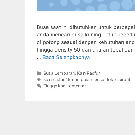
Busa saat ini dibutuhkan untuk berbaga
anda mencari busa kuning untuk keperl
di potong sesuai dengan kebutuhan anda
hingga density 50 dan ukuran tebal dar
…
Baca Selengkapnya
Kategori
Busa Lembaran
,
Kain Rasfur
Tag
kain rasfur 15mm
,
pesan busa
,
toko surpet
Tinggalkan komentar