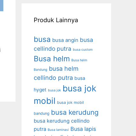
Produk Lainnya
busa
busa
busa angin
cellindo putra
i
busa custom
Busa helm
Busa helm
busa helm
Bandung
cellindo putra
busa
busa jok
hyget
busa jok
mobil
busa jok mobil
busa kerudung
bandung
busa kerudung cellindo
Busa lapis
putra
Busa laminasi