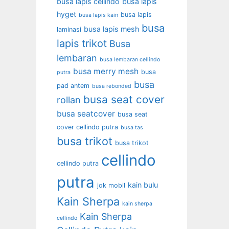
busa lapis cellindo
busa lapis
hyget
busa lapis
busa lapis kain
busa
busa lapis mesh
laminasi
lapis trikot
Busa
lembaran
busa lembaran cellindo
busa merry mesh
busa
putra
busa
pad antem
busa rebonded
busa seat cover
rollan
busa seatcover
busa seat
cover cellindo putra
busa tas
busa trikot
busa trikot
cellindo
cellindo putra
putra
kain bulu
jok mobil
Kain Sherpa
kain sherpa
Kain Sherpa
cellindo